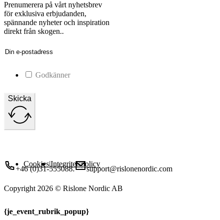
Prenumerera på vårt nyhetsbrev
för exklusiva erbjudanden,
spännande nyheter och inspiration
direkt från skogen..
Godkänner
Skicka
Ring oss
Maila till oss
Cookies
|
Integritetspolicy
+46 (0)31-555088.
support@rislonenordic.com
Copyright 2026 © Rislone Nordic AB
{je_event_rubrik_popup}