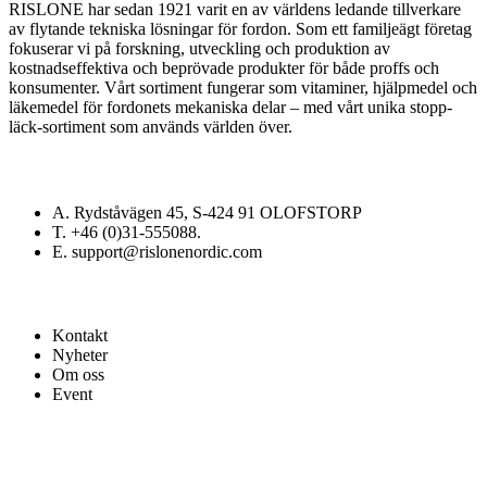
RISLONE har sedan 1921 varit en av världens ledande tillverkare
av flytande tekniska lösningar för fordon. Som ett familjeägt företag
fokuserar vi på forskning, utveckling och produktion av
kostnadseffektiva och beprövade produkter för både proffs och
konsumenter. Vårt sortiment fungerar som vitaminer, hjälpmedel och
läkemedel för fordonets mekaniska delar – med vårt unika stopp-
läck-sortiment som används världen över.
Kontakt
A. Rydståvägen 45, S-424 91 OLOFSTORP
T. +46 (0)31-555088.
E. support@rislonenordic.com
Länkar
Kontakt
Nyheter
Om oss
Event
Nyhetsbrev