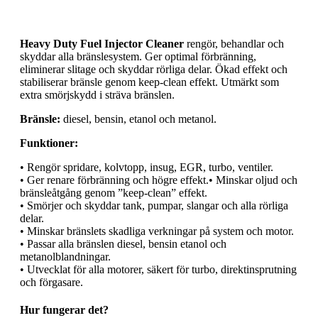
Heavy Duty Fuel Injector Cleaner
rengör, behandlar och
skyddar alla bränslesystem. Ger optimal förbränning,
eliminerar slitage och skyddar rörliga delar. Ökad effekt och
stabiliserar bränsle genom keep-clean effekt. Utmärkt som
extra smörjskydd i sträva bränslen.
Bränsle:
diesel, bensin, etanol och metanol.
Funktioner:
• Rengör spridare, kolvtopp, insug, EGR, turbo, ventiler.
• Ger renare förbränning och högre effekt.• Minskar oljud och
bränsleåtgång genom ”keep-clean” effekt.
• Smörjer och skyddar tank, pumpar, slangar och alla rörliga
delar.
• Minskar bränslets skadliga verkningar på system och motor.
• Passar alla bränslen diesel, bensin etanol och
metanolblandningar.
• Utvecklat för alla motorer, säkert för turbo, direktinsprutning
och förgasare.
Hur fungerar det?