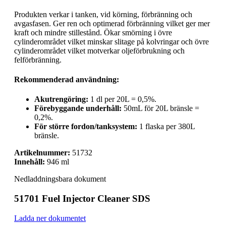
Produkten verkar i tanken, vid körning, förbränning och
avgasfasen. Ger ren och optimerad förbränning vilket ger mer
kraft och mindre stillestånd. Ökar smörning i övre
cylinderområdet vilket minskar slitage på kolvringar och övre
cylinderområdet vilket motverkar oljeförbrukning och
felförbränning.
Rekommenderad användning:
Akutrengöring:
1 dl per 20L = 0,5%.
Förebyggande underhåll:
50mL för 20L bränsle =
0,2%.
För större fordon/tanksystem:
1 flaska per 380L
bränsle.
Artikelnummer:
51732
Innehåll:
946 ml
Nedladdningsbara dokument
51701 Fuel Injector Cleaner SDS
Ladda ner dokumentet