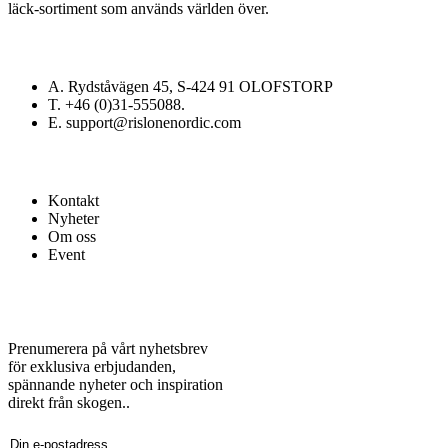
läck-sortiment som används världen över.
Kontakt
A. Rydståvägen 45, S-424 91 OLOFSTORP
T. +46 (0)31-555088.
E. support@rislonenordic.com
Länkar
Kontakt
Nyheter
Om oss
Event
Nyhetsbrev
Prenumerera på vårt nyhetsbrev
för exklusiva erbjudanden,
spännande nyheter och inspiration
direkt från skogen..