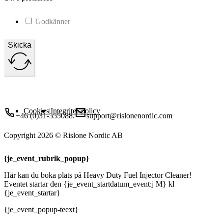
Godkänner
Skicka
Ring oss
Maila till oss
Cookies
|
Integritetspolicy
+46 (0)31-555088.
support@rislonenordic.com
Copyright 2026 © Rislone Nordic AB
{je_event_rubrik_popup}
Här kan du boka plats på Heavy Duty Fuel Injector Cleaner!
Eventet startar den {je_event_startdatum_event:j M} kl
{je_event_startar}
{je_event_popup-teext}