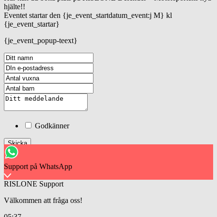
hjälte!!
Eventet startar den {je_event_startdatum_event:j M} kl
{je_event_startar}
{je_event_popup-teext}
Godkänner
Skicka
Support på WhatsApp
RISLONE Support
Välkommen att fråga oss!
05:37