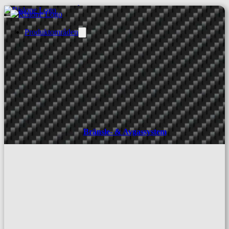
Hoppa till huvudinnehåll
Hoppa till sidfot
Produktområden
Bränsle- & Avgassystem