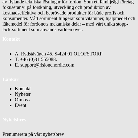
av flytande tekniska lösningar för fordon. Som ett familjeägt företag
fokuserar vi på forskning, utveckling och produktion av
kostnadseffektiva och beprövade produkter för både proffs och
konsumenter. Vårt sortiment fungerar som vitaminer, hjälpmedel och
läkemedel för fordonets mekaniska delar – med vårt unika stopp-
läck-sortiment som används världen över.
Kontakt
A. Rydståvägen 45, S-424 91 OLOFSTORP
T. +46 (0)31-555088.
E. support@rislonenordic.com
Länkar
Kontakt
Nyheter
Om oss
Event
Nyhetsbrev
Prenumerera på vårt nyhetsbrev