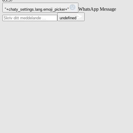
WhatsApp Message
"+chaty_settings.lang.emoji_picker+"
undefined