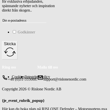
för exklusiva erbjudanden,
spännande nyheter och inspiration
direkt från skogen..
Godkänner
Skicka
Ring oss
Maila till oss
Cookies
|
Integritetspolicy
+46 (0)31-555088.
support@rislonenordic.com
Copyright 2026 © Rislone Nordic AB
{je_event_rubrik_popup}
Här kan du boka plats på RISLONE Defender – Motorsportens nya